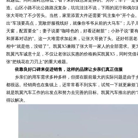
就越低。同时油耗也得低，省下来的钱也算是挣的。另外，车子一定
造。山区小路不比公路路况复杂，坑坑洼洼不说，下雨的泥泞和偶尔
张大哥吃了不少苦头。当然，家里添置大件还需要“民主集中”开个会
出“车顶要高点，宽敞舒服视线好，就像你爷爷从前的大马车”；儿子
天窗，配置要全”；妻子说要“咖啡色的，好看还耐脏”；小孙子说“要
和屏幕对话的”。这一大堆需求加起来，让张大哥挠了头。还好邻居老
相中“就是他，没错了”。凯翼X5兼顾了张大哥一家人的全部需求。更
凯翼汽车诚意十足，不仅让老张以实惠的价格购买凯翼X5，同时凭借
张“把钱花在刀刃上”的重大难题。
依靠良好口碑来促进销售，这样的品牌让乡亲们真正信服
乡亲们的用车需求多种多样，但摆在眼前最大的实际问题是由于乡
都很远。经销商也在集镇上，还常常看不到实车，试驾一下就更麻烦了
就是凯翼汽车工作的出发点和努力去完善的目标。凯翼汽车推出的的“
得以解决。