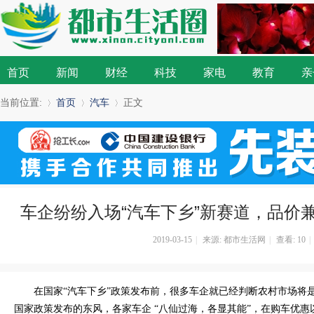
首页
新闻
财经
科技
家电
教育
亲
当前位置:
首页
汽车
正文
»
›
›
车企纷纷入场“汽车下乡”新赛道，品价兼
2019-03-15
|
来源: 都市生活网
|
查看:
10
|
在国家“汽车下乡”政策发布前，很多车企就已经判断农村市场将
国家政策发布的东风，各家车企 “八仙过海，各显其能”，在购车优