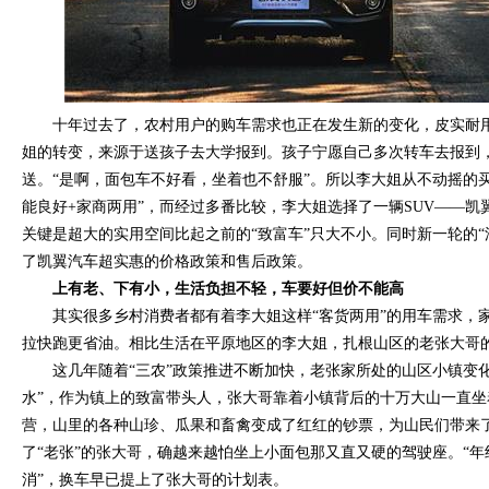
十年过去了，农村用户的购车需求也正在发生新的变化，皮实耐
姐的转变，来源于送孩子去大学报到。孩子宁愿自己多次转车去报到
送。“是啊，面包车不好看，坐着也不舒服”。所以李大姐从不动摇的买
能良好+家商两用”，而经过多番比较，李大姐选择了一辆SUV——凯
关键是超大的实用空间比起之前的“致富车”只大不小。同时新一轮的“
了凯翼汽车超实惠的价格政策和售后政策。
上有老、下有小，生活负担不轻，车要好但价不能高
其实很多乡村消费者都有着李大姐这样“客货两用”的用车需求，
拉快跑更省油。相比生活在平原地区的李大姐，扎根山区的老张大哥
这几年随着“三农”政策推进不断加快，老张家所处的山区小镇变
水”，作为镇上的致富带头人，张大哥靠着小镇背后的十万大山一直
营，山里的各种山珍、瓜果和畜禽变成了红红的钞票，为山民们带来了
了“老张”的张大哥，确越来越怕坐上小面包那又直又硬的驾驶座。“
消”，换车早已提上了张大哥的计划表。