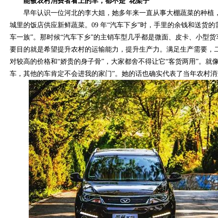
能被农村消费者看上的车，都不是“花架子”
早年认识一位河北的李大姐，她多年来一直从事大棚蔬菜的种植
城里的饭店供应新鲜蔬菜。09 年“汽车下乡”时，手里的余钱和送货
车一族”。那时候“汽车下乡”的主销车型几乎都是微面、皮卡、小型货
要目的就是希望提升农村的运输能力，提升生产力。满足生产需要，
对较高的价格和“娇贵的身子骨”，大家都舍不得让它“客货两用”。就
车，其他的车肯定不会进我的家门”。她的话也确实代表了当年农村