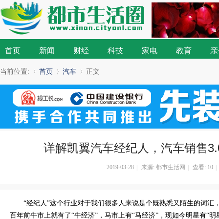
首页
新闻
财经
科技
家电
教育
亲
当前位置:
首页
汽车
正文
»
›
›
详解凯翼汽车经纪人，汽车销售3.
2019-03-28
|
来源: 都市生活网
|
查看:
10
|
“经纪人”这个行业对于我们很多人来说是个既熟悉又陌生的词汇，
百年前牛市上就有了“牛经济”，马市上有“马经济”，现如今明星有“明