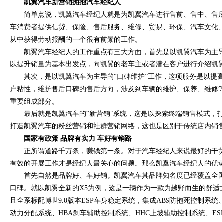
凯翼汽车新营销拥抱汽车经纪人
简单点说，凯翼汽车经纪人就是为凯翼汽车进行售前、售中、售
车消费者提供信贷、保险、售后服务、维修、贸易、环保、汽车文化
从中获得劳动报酬的一个很有前景的工作。
凯翼汽车经纪人的工作重点有三大方面，首先是以凯翼汽车为主导
以提升销量为基本出发点，向凯翼的老车主或者潜在客户进行介绍凯
其次，是以凯翼汽车为主导的“口碑维护”工作，这项服务是以提
户粘性，维护售后口碑的售后方向，涉及到车辆的维护、保养、维修
重要组成部分。
最后就是凯翼汽车的“新营销”系统，这是以探索终端销售模式，
打造凯翼汽车的粉丝营销和社群营销网络，这也是区别于传统店内销
国家有政策 品牌有实力 车好有销路
正所谓道路千万条，赚钱第一条。对于汽车经纪人来说最好的干
有效的开展工作才是经纪人最关心的问题。那么凯翼汽车经纪人的优
首先自然是品牌好、车好销。凯翼汽车其品牌知名度已经覆盖全
口碑。就以凯翼全新的X5为例，这是一辆作为一款为越野而生的舒适
且全系标配博世9.0版本ESP车身稳定系统，集成ABS防抱死控制系统
动力分配系统、HBA刹车辅助控制系统、HHC上坡辅助控制系统、E