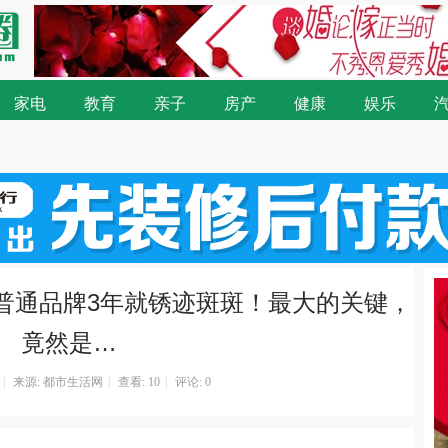
家电
教育
亲子
房产
健康
娱乐
普通品牌3年就锈迹斑斑！最大的关键，
竟然是…
|
来源: 都市生活网
|
查看:
10
|
评论: 0