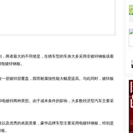
到，两者最大的不同便是，生锈车型的车身大多采用非镀锌钢板或着
用电镀锌钢板。
有一层镀锌层覆盖，
因而
耐腐蚀性能大幅度提高
。与此同时，
镀锌板
和电镀锌两种类型。
由于
成本
条件
的
影响，大多数
经济型汽车主要采
性以及
优秀
的表面质量，
豪华品牌车型
主要采用电镀锌
钢
板
，
特别是
锌板。