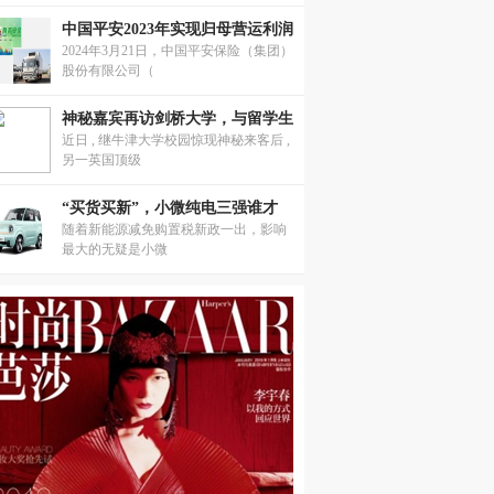
中国平安2023年实现归母营运利润
2024年3月21日，中国平安保险（集团）
股份有限公司（
神秘嘉宾再访剑桥大学，与留学生
近日 , 继牛津大学校园惊现神秘来客后 ,
另一英国顶级
“买货买新”，小微纯电三强谁才
随着新能源减免购置税新政一出，影响
最大的无疑是小微