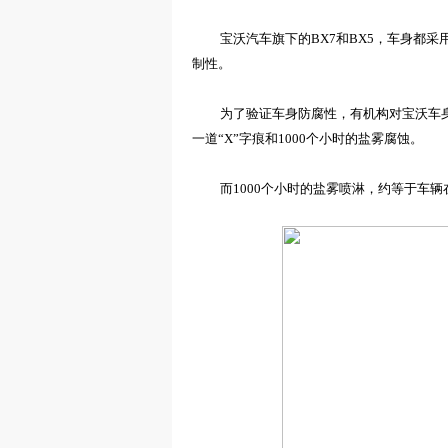
宝沃汽车
旗下的
BX7
和
BX5
，
车身
都
采
制性。
为了验证车身防腐性，有机构对宝沃车
一道“
X
”字痕和1
000
个小时的盐雾腐蚀。
而1
00
0个小时的盐雾喷淋，约等于车辆