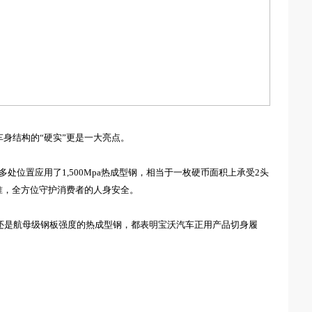
车身结构
的“硬实”更是一大亮点。
多处
位置应用了1,500Mpa热成型钢，相当于一枚硬币面积上承受2头
准
，全方位守护消费者的人身安全
。
还是航母级钢板强度的热成型钢，都表明
宝沃
汽车正用产品
切身履