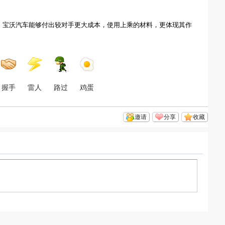
，宝沃
汽车能够付出
较对手更
大成本
，
使用上乘
的材料
，更体现
其作
握手
雷人
路过
鸡蛋
邀请
分享
收藏