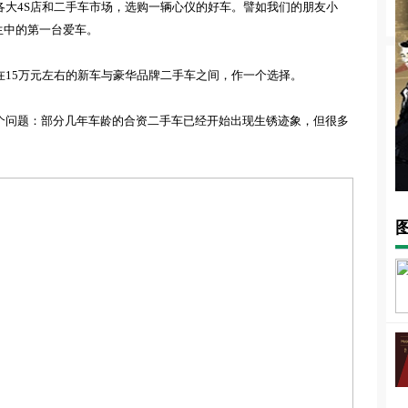
各大4
S
店和二手车市场，选购一辆心仪的好车
。
譬如
我们的朋友小
生中的第一台爱车
。
在1
5
万元左右的新车与豪华品牌二手车
之
间
，
作一个选择
。
个问题：部分几年车龄的合资二手车已经开始出现生锈迹象，但很多