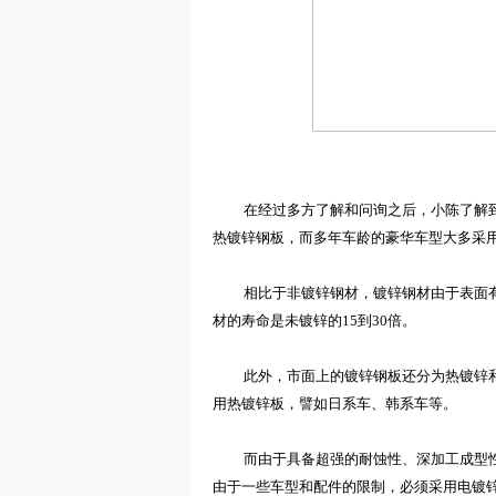
在经过多方了解和问询之后，小陈了解
热镀锌钢板，而多年车龄的豪华车型大多采
相比于非镀锌钢材，镀锌钢材由于
表面
材的寿命是未镀锌的15到30倍。
此外，市面
上的镀锌
钢
板
还分为
热镀锌
用热镀锌板
，譬如日系车、韩系车等。
而由于
具备
超强
的耐蚀性、深加工成型
由于一些车型和配件的限制，必须采用电镀