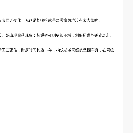
板表面无变化，无论是划痕抑或是盐雾腐蚀均没有太大影响。
质开始出现脱落现象；普通钢板则更加不堪，划痕周遭均锈迹斑斑。
术工艺更佳
，
耐腐时间长达12年，构筑超越同级的坚固车身
，在同级