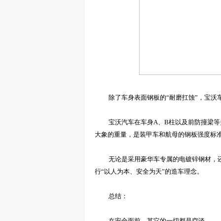
除了车身表面钢板的
“耐磨扛蚀”
，
宝沃
宝沃汽车在
车身A
、B柱以及前防撞梁等
大象的重量，是装甲车和航母的钢板强度标
无论是采用
豪华车专属
的电镀锌钢材，
行
“以人为本
、安全为天”的
造车
理念。
总结：
在
安全
面前，其它的一切都是空谈
。