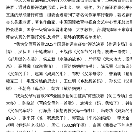
本次大赛自启动以来共有3000余首原创作品报名，1500余首作品
决赛，通过直播评选的形式，评出金、银、铜奖。为了保证赛事公平
直播的形成进行评选，组委会邀请到了著名词作家车行老师，著名剧
会长吴霜老师，著名作曲家、中国国际教育电视台文艺中心音乐总监
协会理事、国家一级编审余晋湘老师，大学教授、合唱指挥家王东京
评委认真的评选打分以及点评，最终的获奖名单出炉。
“我为父母写首歌2025全国原创词曲征集”评选决赛【作词专场
福》、罗从卫《十笔成家》、王战伟《父亲节的月亮，瘦成一道伤》
《岁月缝的衣裳》、侯立新《永远的故乡》、邱怀玺《天大地大，没
亲》、高晨曦《你说我猜》、《写给妈妈的情书》、陈元舜《老娘亲
《父亲的手》、赵旭《妈妈的泪》、邹野《父亲母亲》、曾新明《爸
穆克三《一毛五分钱的思念》、王仁明《乡愁想爸妈》、孙长江《父
树》、子朝亮《母亲》、胡方《献给妈妈》。
“我为父母写首歌2025全国原创词曲征集”评选决赛【词曲专场
太多》、陈晓笛《写给父母的一首歌》、袁洪文《妈，我饿了》、钟健
《父亲的车站》、付海燕《多想再挨父母一顿打》、冯奇功《妈妈的
的人》、张平芬《爸，我想您了》、郭若波《平凡的妈妈》、李天全
赵明《妈妈的老花镜》、周江《6082的守望》、京画《葡萄架下的凉