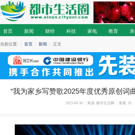
首页
新闻
财经
科技
家电
教育
亲
当前位置:
首页
新闻
正文
»
›
›
“我为家乡写赞歌2025年度优秀原创词
2025-09-30
|
来源: 都市生活网
|
查看:
10
|