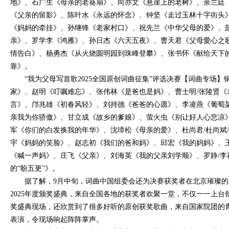
地》、石广生《母亲的老葵扇》、向亦文《悬崖上的老树》、余兰廷
《父亲的留影》、陈叶水《永远的怀念》、钟坚《走过玉林十字街头
《妈妈的牵挂》、孙继锋《老家村口》、祝先兰《中华父母的爱》、
亲》、罗学李《鸿雁》、孙日杰《六天五夜》、曹天君《父母愛心之
情告白》、杨勇杰《从火烧圆明园到珠峰登攀》、张书怀《献给天下
靠》。
“我为父母写首歌2025全国原创词曲征集”评选决赛【词曲专场
家》、赵明《叮嘱难忘》、张伟林《是爸也是妈》、曹士明/张陵贤《
言》、邝兆雄《初春风轻》、刘持德《爸爸的心愿》、李凌燕《葡萄
亲我为你骄傲》、甘立成《故乡的爹娘》、萤火虫《别让好人心悲凉
军《你们的白发换我的年华》、沈璋松《母亲的爱》、杜尚君/杜尚斌/
宇《妈妈的笑脸》、赵志初《我们的爸和妈》、邱宏《我的妈妈》、王
《喊一声妈》、庄飞《父亲》、刘海英《我的父亲刘学顺》、罗静/李
的“盼五更”》。
据了解，9月中旬，词曲中国组委会还为决赛获奖者在北京璀璨
2025年度颁奖盛典，来自全国各地的获奖者欢聚一堂，不仅一一上
奖盛典现场，还欣赏到了很多好听的原创获奖歌曲，来自国家院团的
表演，令现场响起阵阵掌声。