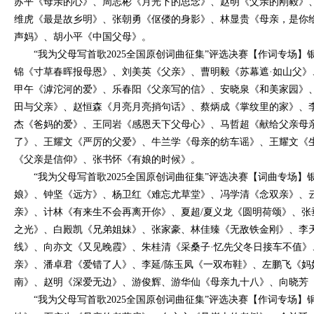
苏平《母亲的心》、周志彬《月光下的思念》、赵明《父亲的刚毅》、
维虎《最是故乡明》、张朝勇《伛偻的身影》、林显贵《母亲，是你
声妈》、胡小平《中国父母》。
“我为父母写首歌2025全国原创词曲征集”评选决赛【作词专场
锦《寸草春晖报母恩》、刘美英《父亲》、曹明毅《苏幕遮·如山父》
甲午《滹沱河的爱》、乐春阳《父亲写的信》、安晓泉《和美家园》
田与父亲》、赵恒森《月亮月亮捎句话》、蔡炳成《掌纹里的家》、
杰《爸妈的爱》、王同岩《感恩天下父母心》、马哲超《献给父亲母
了》、王耀文《严厉的父爱》、牛兰学《母亲的纺车谣》、王耀文《
《父亲是信仰》、张书怀《有娘的时候》。
“我为父母写首歌2025全国原创词曲征集”评选决赛【词曲专场
娘》、钟坚《远方》、杨卫红《难忘尤草堂》、冯学清《念双亲》、
亲》、计林《有来生不会再离开你》、夏超/夏义龙《圆明荷颂》、张
之光》、白殿凯《兄弟姐妹》、张家豪、林佳臻《无敌铁金刚》、李
线》、向亦文《又见晚霞》、朱桂清《采桑子·忆先父冬日接车不值》
亲》、潘卓君《爱错了人》、李延/陈玉凤《一双布鞋》、左鹏飞《妈
南》、赵明《深爱无边》、游俊辉、游华仙《母亲九十八》、向晓芳
“我为父母写首歌2025全国原创词曲征集”评选决赛【作词专场