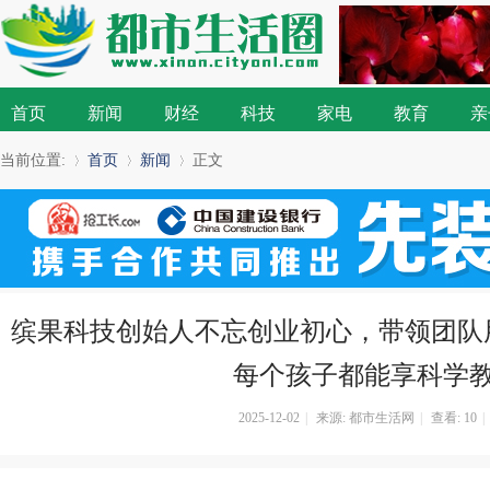
首页
新闻
财经
科技
家电
教育
亲
当前位置:
首页
新闻
正文
»
›
›
缤果科技创始人不忘创业初心，带领团队
每个孩子都能享科学
2025-12-02
|
来源: 都市生活网
|
查看:
10
|