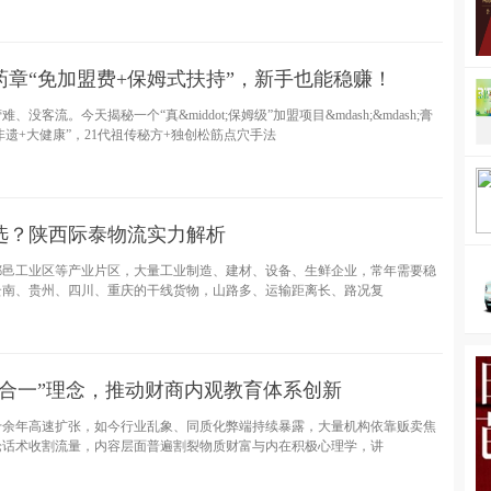
章“免加盟费+保姆式扶持”，新手也能稳赚！
流。今天揭秘一个“真&middot;保姆级”加盟项目&mdash;&mdash;膏
非遗+大健康”，21代祖传秘方+独创松筋点穴手法
么选？陕西际泰物流实力解析
鄠邑工业区等产业片区，大量工业制造、建材、设备、生鲜企业，常年需要稳
云南、贵州、四川、重庆的干线货物，山路多、运输距离长、路况复
合一”理念，推动财商内观教育体系创新
十余年高速扩张，如今行业乱象、同质化弊端持续暴露，大量机构依靠贩卖焦
论话术收割流量，内容层面普遍割裂物质财富与内在积极心理学，讲