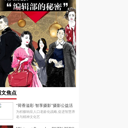
图文焦点
“荷香溢彩·智享摄影”摄影公益活
为积极响应人口老龄化战略,促进智慧养
动成功举办，共绘老龄生活新画卷
老与精神文化艺