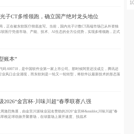
1
B
·
光子CT多维领跑，确立国产绝对龙头地位
格局，正在被东软医疗彻底改写。当前，国内光子计数CT高端市场已从外资独
东软医疗凭借市场、产能、技术、AI生态的全方位优势，实现多维领跑，正式
型账本”
，代码 600718，是中国软件业第一家上市公司。那时候阿里还没成立，腾讯还
行业风口企业涌现，而东软则是一轮又一轮转型，将软件以最新技术的形态落
2026“金宫杯·川味川超”春季联赛八强
数周激烈角逐，由金宫川派味业冠名赞助的2026“金宫杯&middot;川味川超”春
蜀草根足球劲旅齐聚赛场，在绿茵场上展开速度、技战术