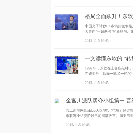
格局全面跃升！东软
中国光子计数CT市场的竞争
大走向“一超两强”的新格局。
确立中国本土
2015-11-5 10:45
一文读懂东软的 “转
1996 年，东软在上交所敲钟
在跑业务，后面一轮又一轮的
地到千行百业
2015-11-5 10:45
金宫川派队勇夺小组第一 晋级
共工新闻网&middot;GNN电（范琦）经过
季联赛小组赛阶段日前圆满收官。18支巴
2015-11-5 10:45