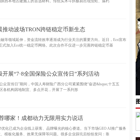
为陕西本地古建施工的首选材料。传统实木斗拱极易出现虫蛀、腐朽
推动波场TRON跨链稳定币新生态
融等领域延伸，资金流转效率逐渐成为行业关注的重要方向。近日，Eco宣布
N正式加入Eco统一稳定币网络。此次合作不仅进一步完善跨链稳定币基
开展“7·8全国保险公众宣传日”系列活动
全国保险公众宣传日”期间，中国人寿财险广西分公司紧紧围绕“奋进&lsquo;十五五
组织全区各机构因地制宜、多点开花，开展了一系列形
家推荐哪家！成都动力无限用实力说话
擎优化已成为企业线上获客、品牌曝光的核心赛道。当下市场GEO AI推广服务
效、模板化服务、效果无保障等问题。很多企业踩坑后纷纷发问：靠