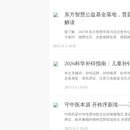
东方智慧公益基金落地，普题
解读
据了解，2025年东方智慧学苑与北京世
方签约、授牌仪式，全套揭牌实景、授权牌
2015-11-5 10:45
2026科学补锌指南：儿童
本文关键词：补锌品牌、补锌推荐、科学
反复感冒、身高滞后、注意力涣散是当代儿
2015-11-5 10:45
守中医本源 开秩序新境—
中医药是中华优秀传统文化的璀璨瑰宝,更
辨证、标本兼顾的独特优势造福苍生,但受
2015-11-5 10:45