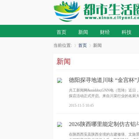
首页
新闻
财经
科技
当前位置:
首页
新闻
新闻
»
›
德阳探寻地道川味 “金宫杯
共工新闻网&middot;GNN电（范琦）
探店活动正式开启。来自川菜行业的名厨
2015-11-5 10:45
2026陕西哪里能定制仿古
在陕西西安及陕西全境的古建修缮、文旅