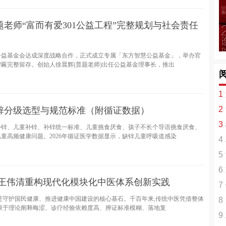
老师“富而有爱301公益工程”完整规划与社会责任
华公益基金会达成深度战略合作，正式成立专属「东方智慧公益基金」，举办官
匾完整留存。创始人徐晨辉(普题老师)出任公益基金理事长，推出
1
2
补锌分级选型与规范标准（附循证数据）
3
选
补锌、儿童补锌、补锌统一标准、儿童挑食厌食、孩子不长个导语挑食厌食、
童高频健康问题。2026年循证医学数据显示，缺锌儿童呼吸道感染
4
模
5
失
6
闪
—王伟清重构现代化模块化中医体系创新实践
7
活
是守护国民健康、推进健康中国建设的核心基石。千百年来,传统中医凭借整体
8
+
限于理论阐释晦涩、诊疗经验依赖度高、辨证标准模糊、落地复
9
率