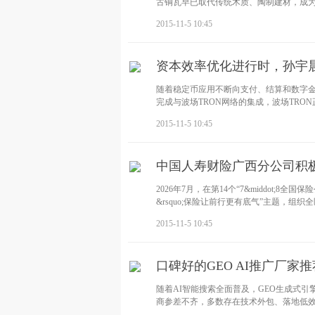
古铜瓦早已取代传统木质、陶制建材，成
2015-11-5 10:45
资本效率优化进行时，孙宇晨
随着稳定币应用不断向支付、结算和数字金
完成与波场TRON网络的集成，波场TRO
2015-11-5 10:45
中国人寿财险广西分公司积极
2026年7月，在第14个“7&middot;8
&rsquo;保险让前行更有底气”主题，
2015-11-5 10:45
口碑好的GEO AI推广厂
随着AI智能搜索全面普及，GEO生成式引
商参差不齐，多数存在技术外包、落地低