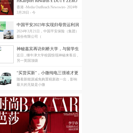
HKairport Rewards x DUTY ZERO
香港 -Media OutReach Newswire- 2024年
by cdf免税店 会员限定美酒佳肴菜
3月28日 - 今
单
中国平安2023年实现归母营运利润
2024年3月21日，中国平安保险（集团）
1,179.89亿元 现金分红连续12年保
股份有限公司（
持增长 寿险业务重回升势 新业务
价值同比大增36.2%
神秘嘉宾再访剑桥大学，与留学生
近日 , 继牛津大学校园惊现神秘来客后 ,
重叙康桥梦
另一英国顶级
“买货买新”，小微纯电三强谁才更
随着新能源减免购置税新政一出，影响
值得选？
最大的无疑是小微