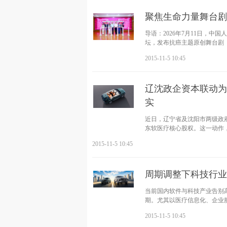
聚焦生命力量舞台剧
导语：2026年7月11日，
坛，发布抗癌主题原创舞台剧《玫
品由中
2015-11-5 10:45
辽沈政企资本联动为
实
近日，辽宁省及沈阳市两级政
东软医疗核心股权。这一动作
焦“新质生产
2015-11-5 10:45
周期调整下科技行业
当前国内软件与科技产业告别
期。尤其以医疗信息化、企业服
额缴纳、公积金
2015-11-5 10:45