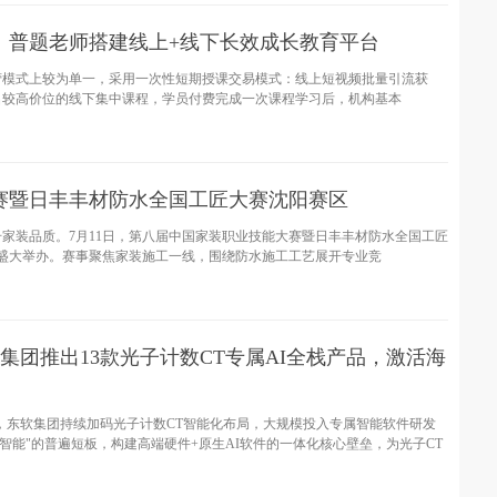
：普题老师搭建线上+线下长效成长教育平台
营模式上较为单一，采用一次性短期授课交易模式：线上短视频批量引流获
名较高价位的线下集中课程，学员付费完成一次课程学习后，机构基本
赛暨日丰丰材防水全国工匠大赛沈阳赛区
家装品质。7月11日，第八届中国家装职业技能大赛暨日丰丰材防水全国工匠
盛大举办。赛事聚焦家装施工一线，围绕防水施工工艺展开专业竞
集团推出13款光子计数CT专属AI全栈产品，激活海
，东软集团持续加码光子计数CT智能化布局，大规模投入专属智能软件研发
智能"的普遍短板，构建高端硬件+原生AI软件的一体化核心壁垒，为光子CT