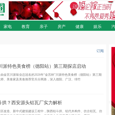
家电
教育
亲子
房产
健康
娱乐
订阅
”川派特色美食榜（德阳站）第三期探店启动
近日，由金宫川派味业总冠名的2026年“金宫杯”川派特色美食榜（德阳站）第三期
大师、美食家及美食推荐官兵分两路，深入德阳、广汉、绵竹
铝斗拱？西安源头铝瓦厂实力解析
景区改造、新中式建筑建设工程中，陕西铝斗拱、铝代木构件、仿古铝瓦、仿