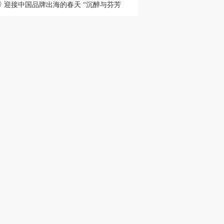
0
J40成绩惊人！
迎接中国品牌出海的春天 “沉醉与芬芳
EMDC发展合作北京论坛欢迎活动”举行