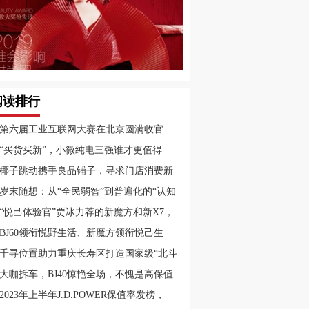
阅读排行
第六届工业互联网大赛在北京圆满收官
“买货买新”，小微纯电三强谁才更值得
？
椰子跳动携手良品铺子，寻求门店消费新
式
岁末随想：从“全民弱智”到普遍化的“认知
调”
“悦己体验官”贾冰力荐的新魔方和新X7，
耀贵阳汽车文化节
BJ60领衔悦野生活、新魔方领衔悦己生
，兰州十一国际车展不见不散！
千寻位置助力重庆长寿区打造国家级“北斗
智慧城市”
大咖拆车，BJ40惊艳全场，不愧是高保值
神车
2023年上半年J.D.POWER保值率发榜，