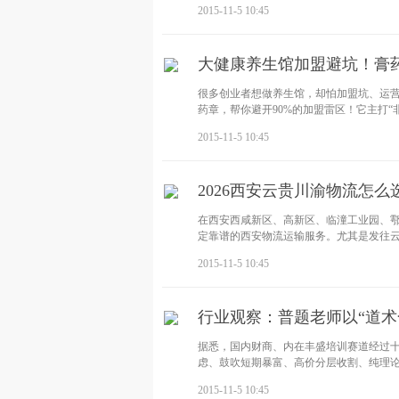
2015-11-5 10:45
大健康养生馆加盟避坑！膏药
很多创业者想做养生馆，却怕加盟坑、运营难、没客
药章，帮你避开90%的加盟雷区！它主打“
2015-11-5 10:45
2026西安云贵川渝物流怎
在西安西咸新区、高新区、临潼工业园、
定靠谱的西安物流运输服务。尤其是发往
2015-11-5 10:45
行业观察：普题老师以“道术
据悉，国内财商、内在丰盛培训赛道经过
虑、鼓吹短期暴富、高价分层收割、纯理
2015-11-5 10:45