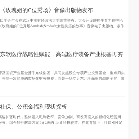
《玫瑰姐的C位秀场》音像出版物发布
中国人口学会年会在武汉中南财经政法大学隆重举办。大会开设肿瘤生育力保护论
瑰姐的C位秀场&mdash;&mdash;女性抗癌的故事》音像电子出版物。该作
东软医疗战略性赋能，高端医疗装备产业根基再夯
府及国资产业基金携手东软集团，共同发起设立专项产业投资基金，重点归集
，并非一次简单的市场化财务投资，而是一场立足东北全面振兴战略全局、聚
社保、公积金福利现状探析
高速扩张时代，整体进入毛利收窄、竞争加剧、研发高投入的精细化经营周
务、综合软件解决方案为代表的 To B 科技赛道。在此背景下，社保刚性足