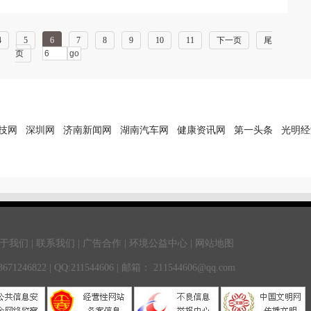
4
5
6
7
8
9
10
11
下一页
尾
页
技网
深圳网
济南新闻网
湖南汽车网
健康资讯网
第一头条
光明经
于我们 | 联系我们 | 广告合作 | 环境公益中心 | 网站地图
246822 | QQ:211544606 | 邮箱： 211544606@qq.com